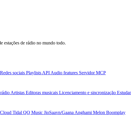
e estações de rádio no mundo todo.
Redes sociais
Playlists
API
Audio features
Servidor MCP
rádio
Artistas
Editoras musicais
Licenciamento e sincronização
Estudan
Cloud
Tidal
QQ Music
JioSaavn/Gaana
Anghami
Melon
Boomplay