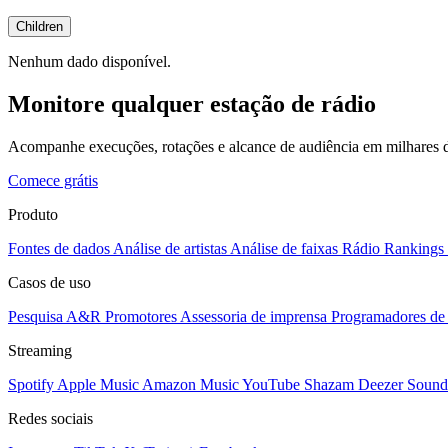
Children
Nenhum dado disponível.
Monitore qualquer estação de rádio
Acompanhe execuções, rotações e alcance de audiência em milhares d
Comece grátis
Produto
Fontes de dados
Análise de artistas
Análise de faixas
Rádio
Rankings
Casos de uso
Pesquisa A&R
Promotores
Assessoria de imprensa
Programadores de 
Streaming
Spotify
Apple Music
Amazon Music
YouTube
Shazam
Deezer
Sound
Redes sociais