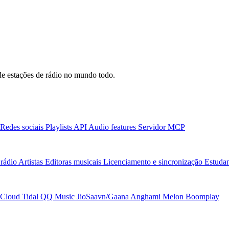
e estações de rádio no mundo todo.
Redes sociais
Playlists
API
Audio features
Servidor MCP
rádio
Artistas
Editoras musicais
Licenciamento e sincronização
Estudan
Cloud
Tidal
QQ Music
JioSaavn/Gaana
Anghami
Melon
Boomplay