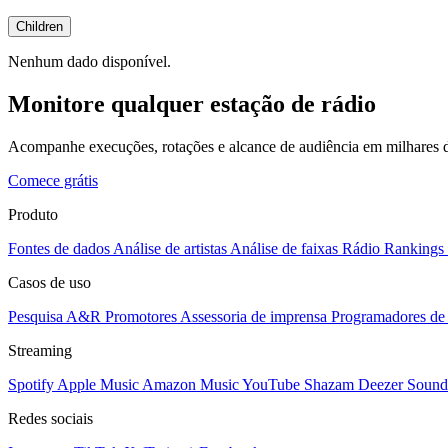
Children
Nenhum dado disponível.
Monitore qualquer estação de rádio
Acompanhe execuções, rotações e alcance de audiência em milhares d
Comece grátis
Produto
Fontes de dados
Análise de artistas
Análise de faixas
Rádio
Rankings
Casos de uso
Pesquisa A&R
Promotores
Assessoria de imprensa
Programadores de 
Streaming
Spotify
Apple Music
Amazon Music
YouTube
Shazam
Deezer
Sound
Redes sociais