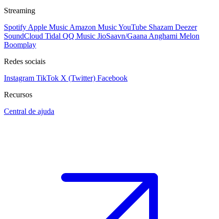
Streaming
Spotify
Apple Music
Amazon Music
YouTube
Shazam
Deezer
SoundCloud
Tidal
QQ Music
JioSaavn/Gaana
Anghami
Melon
Boomplay
Redes sociais
Instagram
TikTok
X (Twitter)
Facebook
Recursos
Central de ajuda