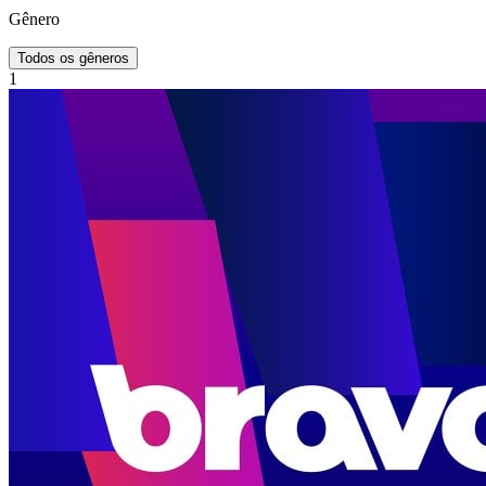
Gênero
Todos os gêneros
1