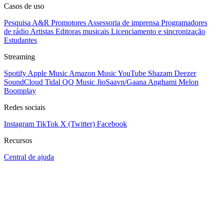
Casos de uso
Pesquisa A&R
Promotores
Assessoria de imprensa
Programadores
de rádio
Artistas
Editoras musicais
Licenciamento e sincronização
Estudantes
Streaming
Spotify
Apple Music
Amazon Music
YouTube
Shazam
Deezer
SoundCloud
Tidal
QQ Music
JioSaavn/Gaana
Anghami
Melon
Boomplay
Redes sociais
Instagram
TikTok
X (Twitter)
Facebook
Recursos
Central de ajuda