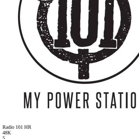
Radio 101
HR
48K
5