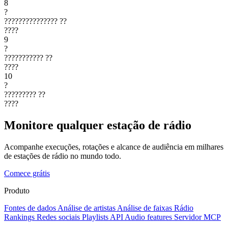
8
?
???????????????
??
????
9
?
???????????
??
????
10
?
?????????
??
????
Monitore qualquer estação de rádio
Acompanhe execuções, rotações e alcance de audiência em milhares
de estações de rádio no mundo todo.
Comece grátis
Produto
Fontes de dados
Análise de artistas
Análise de faixas
Rádio
Rankings
Redes sociais
Playlists
API
Audio features
Servidor MCP