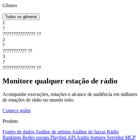
Gênero
Todos os gêneros
1
?
???????????????
??
2
?
???????????
??
3
?
???????????????
??
Monitore qualquer estação de rádio
Acompanhe execuções, rotações e alcance de audiência em milhares
de estações de rádio no mundo todo.
Comece grátis
Produto
Fontes de dados
Análise de artistas
Análise de faixas
Rádio
Rankings
Redes sociais
Playlists
API
Audio features
Servidor MCP