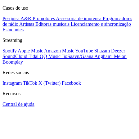
Casos de uso
Pesquisa A&R
Promotores
Assessoria de imprensa
Programadores
de rádio
Artistas
Editoras musicais
Licenciamento e sincronização
Estudantes
Streaming
Spotify
Apple Music
Amazon Music
YouTube
Shazam
Deezer
SoundCloud
Tidal
QQ Music
JioSaavn/Gaana
Anghami
Melon
Boomplay
Redes sociais
Instagram
TikTok
X (Twitter)
Facebook
Recursos
Central de ajuda