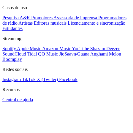
Casos de uso
Pesquisa A&R
Promotores
Assessoria de imprensa
Programadores
de rádio
Artistas
Editoras musicais
Licenciamento e sincronização
Estudantes
Streaming
Spotify
Apple Music
Amazon Music
YouTube
Shazam
Deezer
SoundCloud
Tidal
QQ Music
JioSaavn/Gaana
Anghami
Melon
Boomplay
Redes sociais
Instagram
TikTok
X (Twitter)
Facebook
Recursos
Central de ajuda