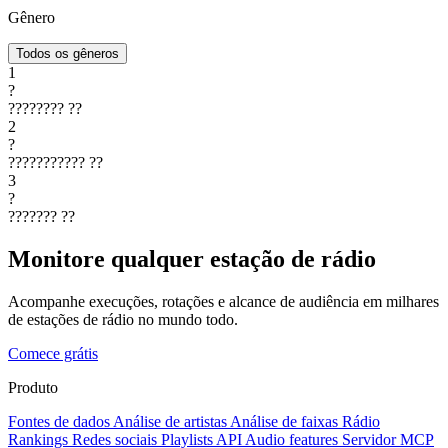
Gênero
Todos os gêneros
1
?
????????
??
2
?
???????????
??
3
?
???????
??
Monitore qualquer estação de rádio
Acompanhe execuções, rotações e alcance de audiência em milhares
de estações de rádio no mundo todo.
Comece grátis
Produto
Fontes de dados
Análise de artistas
Análise de faixas
Rádio
Rankings
Redes sociais
Playlists
API
Audio features
Servidor MCP