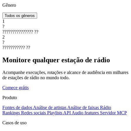
Gênero
Todos os gêneros
1
?
???????????????
??
2
?
???????????
??
Monitore qualquer estação de rádio
Acompanhe execuções, rotações e alcance de audiência em milhares
de estações de rádio no mundo todo.
Comece grátis
Produto
Fontes de dados
Análise de artistas
Análise de faixas
Rádio
Rankings
Redes sociais
Playlists
API
Audio features
Servidor MCP
Casos de uso