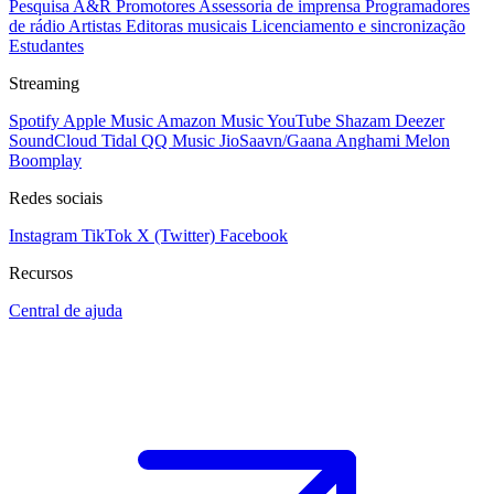
Pesquisa A&R
Promotores
Assessoria de imprensa
Programadores
de rádio
Artistas
Editoras musicais
Licenciamento e sincronização
Estudantes
Streaming
Spotify
Apple Music
Amazon Music
YouTube
Shazam
Deezer
SoundCloud
Tidal
QQ Music
JioSaavn/Gaana
Anghami
Melon
Boomplay
Redes sociais
Instagram
TikTok
X (Twitter)
Facebook
Recursos
Central de ajuda