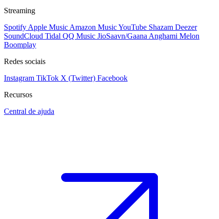
Streaming
Spotify
Apple Music
Amazon Music
YouTube
Shazam
Deezer
SoundCloud
Tidal
QQ Music
JioSaavn/Gaana
Anghami
Melon
Boomplay
Redes sociais
Instagram
TikTok
X (Twitter)
Facebook
Recursos
Central de ajuda