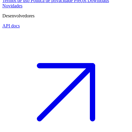
Termos de uso
Política de privacidade
Preços
Downloads
Novidades
Desenvolvedores
API docs