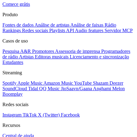
Comece grátis
Produto
Fontes de dados
Análise de artistas
Análise de faixas
Rádio
Rankings
Redes sociais
Playlists
API
Audio features
Servidor MCP
Casos de uso
Pesquisa A&R
Promotores
Assessoria de imprensa
Programadores
de rádio
Artistas
Editoras musicais
Licenciamento e sincronização
Estudantes
Streaming
Spotify
Apple Music
Amazon Music
YouTube
Shazam
Deezer
SoundCloud
Tidal
QQ Music
JioSaavn/Gaana
Anghami
Melon
Boomplay
Redes sociais
Instagram
TikTok
X (Twitter)
Facebook
Recursos
Central de ajuda