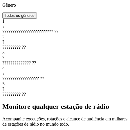
Gênero
Todos os gêneros
1
?
?????????????????????????
??
2
?
?????????
??
3
?
??????????????
??
4
?
??????????????????
??
5
?
?????????
??
Monitore qualquer estação de rádio
Acompanhe execuções, rotações e alcance de audiência em milhares
de estações de rádio no mundo todo.