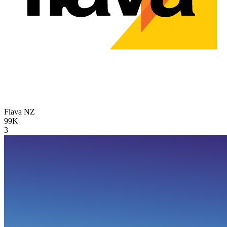
Flava
NZ
99K
3