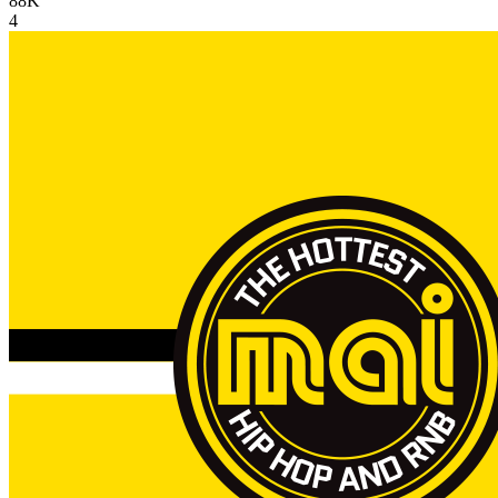
88K
4