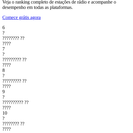
Veja o ranking completo de estações de rádio e acompanhe o
desempenho em todas as plataformas.
Comece grátis agora
6
?
????????
??
????
7
?
?????????
??
????
8
?
?????????
??
????
9
?
??????????
??
????
10
?
????????
??
????