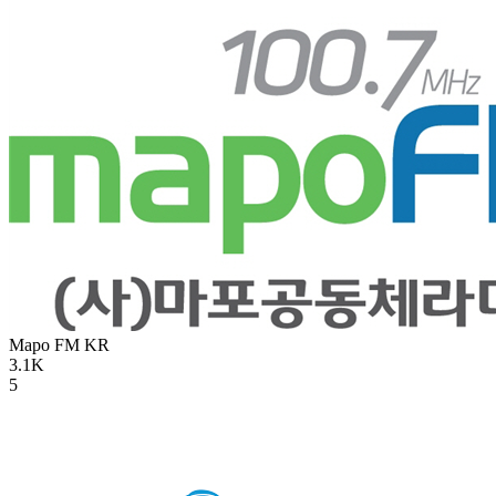
Mapo FM
KR
3.1K
5