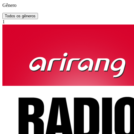
Gênero
Todos os gêneros
1