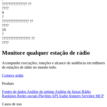
???????????????
??
????
9
?
????????????????
??
????
10
?
?????????????????
??
????
Monitore qualquer estação de rádio
Acompanhe execuções, rotações e alcance de audiência em milhares
de estações de rádio no mundo todo.
Comece grátis
Produto
Fontes de dados
Análise de artistas
Análise de faixas
Rádio
Rankings
Redes sociais
Playlists
API
Audio features
Servidor MCP
Casos de uso