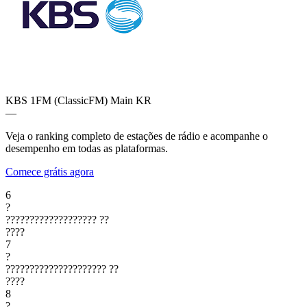
KBS 1FM (ClassicFM) Main
KR
—
Veja o ranking completo de estações de rádio e acompanhe o
desempenho em todas as plataformas.
Comece grátis agora
6
?
???????????????????
??
????
7
?
?????????????????????
??
????
8
?