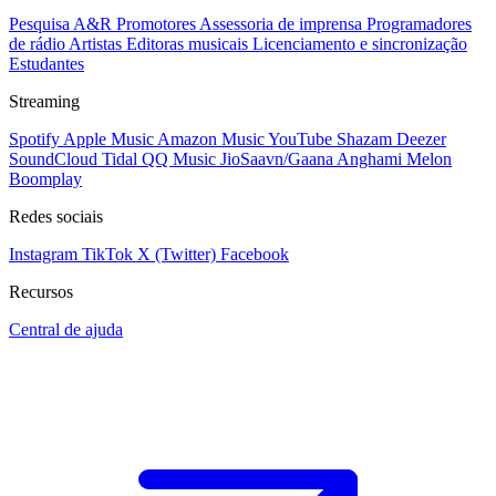
Pesquisa A&R
Promotores
Assessoria de imprensa
Programadores
de rádio
Artistas
Editoras musicais
Licenciamento e sincronização
Estudantes
Streaming
Spotify
Apple Music
Amazon Music
YouTube
Shazam
Deezer
SoundCloud
Tidal
QQ Music
JioSaavn/Gaana
Anghami
Melon
Boomplay
Redes sociais
Instagram
TikTok
X (Twitter)
Facebook
Recursos
Central de ajuda