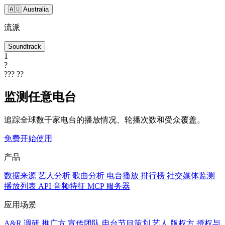
🇦🇺 Australia
流派
Soundtrack
1
?
???
??
监测任意电台
追踪全球数千家电台的播放情况、轮播次数和受众覆盖。
免费开始使用
产品
数据来源
艺人分析
歌曲分析
电台播放
排行榜
社交媒体监测
播放列表
API
音频特征
MCP 服务器
应用场景
A&R 调研
推广方
宣传团队
电台节目策划
艺人
版权方
授权与