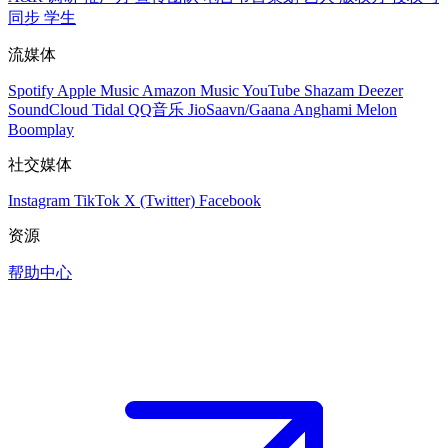
同步
学生
流媒体
Spotify
Apple Music
Amazon Music
YouTube
Shazam
Deezer
SoundCloud
Tidal
QQ音乐
JioSaavn/Gaana
Anghami
Melon
Boomplay
社交媒体
Instagram
TikTok
X (Twitter)
Facebook
资源
帮助中心