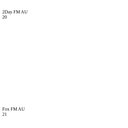
2Day FM
AU
20
Fox FM
AU
21