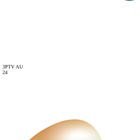
3PTV
AU
24