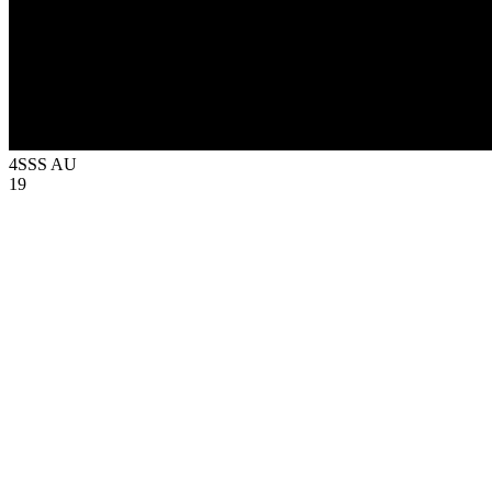
4SSS
AU
19