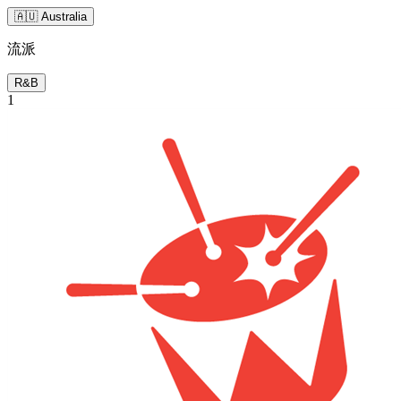
🇦🇺 Australia
流派
R&B
1