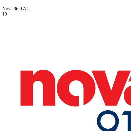
Nova 96.9
AU
10