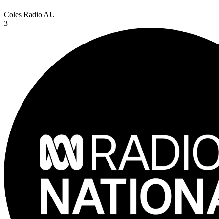
Coles Radio
AU
3