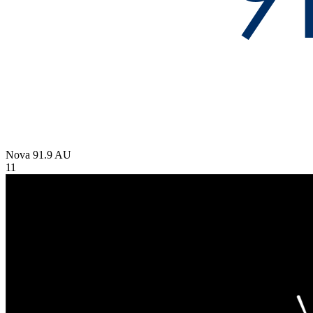
Nova 91.9
AU
11