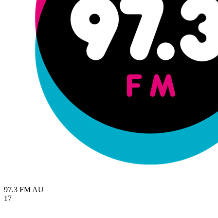
97.3 FM
AU
17