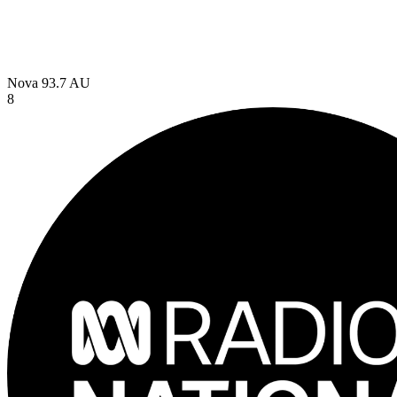
Nova 93.7
AU
8