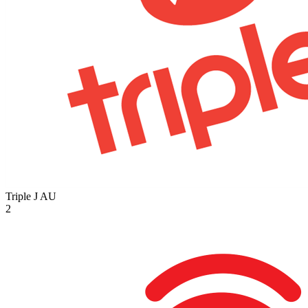
Triple J
AU
2