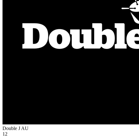
Double J
AU
12