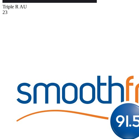
Triple R
AU
23