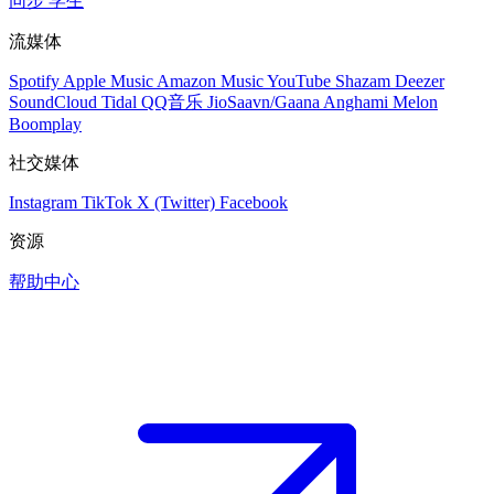
同步
学生
流媒体
Spotify
Apple Music
Amazon Music
YouTube
Shazam
Deezer
SoundCloud
Tidal
QQ音乐
JioSaavn/Gaana
Anghami
Melon
Boomplay
社交媒体
Instagram
TikTok
X (Twitter)
Facebook
资源
帮助中心