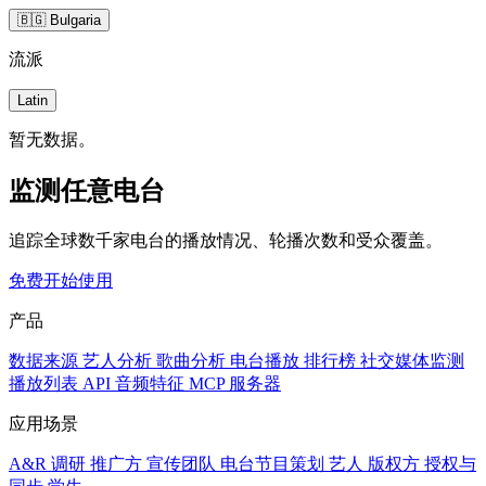
🇧🇬 Bulgaria
流派
Latin
暂无数据。
监测任意电台
追踪全球数千家电台的播放情况、轮播次数和受众覆盖。
免费开始使用
产品
数据来源
艺人分析
歌曲分析
电台播放
排行榜
社交媒体监测
播放列表
API
音频特征
MCP 服务器
应用场景
A&R 调研
推广方
宣传团队
电台节目策划
艺人
版权方
授权与