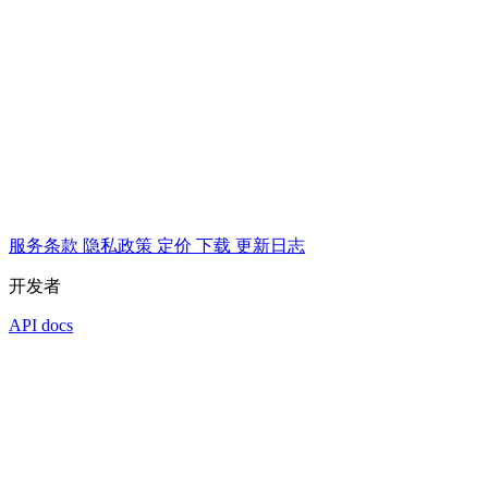
服务条款
隐私政策
定价
下载
更新日志
开发者
API docs