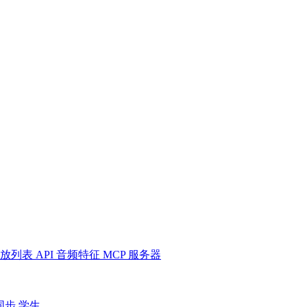
放列表
API
音频特征
MCP 服务器
同步
学生