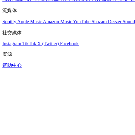
流媒体
Spotify
Apple Music
Amazon Music
YouTube
Shazam
Deezer
Sound
社交媒体
Instagram
TikTok
X (Twitter)
Facebook
资源
帮助中心