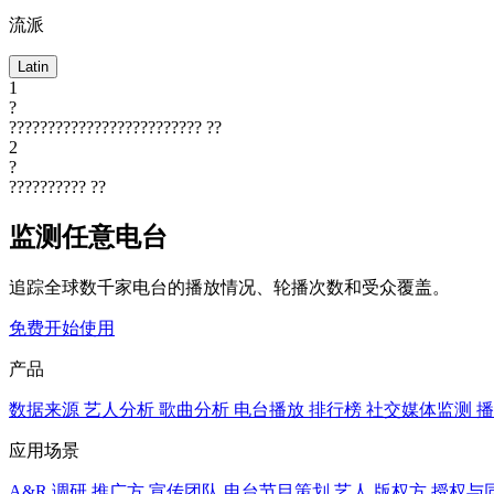
流派
Latin
1
?
?????????????????????????
??
2
?
??????????
??
监测任意电台
追踪全球数千家电台的播放情况、轮播次数和受众覆盖。
免费开始使用
产品
数据来源
艺人分析
歌曲分析
电台播放
排行榜
社交媒体监测
播
应用场景
A&R 调研
推广方
宣传团队
电台节目策划
艺人
版权方
授权与