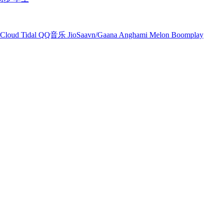
Cloud
Tidal
QQ音乐
JioSaavn/Gaana
Anghami
Melon
Boomplay