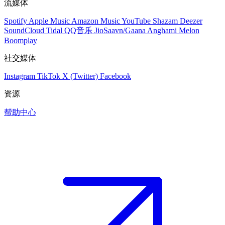
流媒体
Spotify
Apple Music
Amazon Music
YouTube
Shazam
Deezer
SoundCloud
Tidal
QQ音乐
JioSaavn/Gaana
Anghami
Melon
Boomplay
社交媒体
Instagram
TikTok
X (Twitter)
Facebook
资源
帮助中心