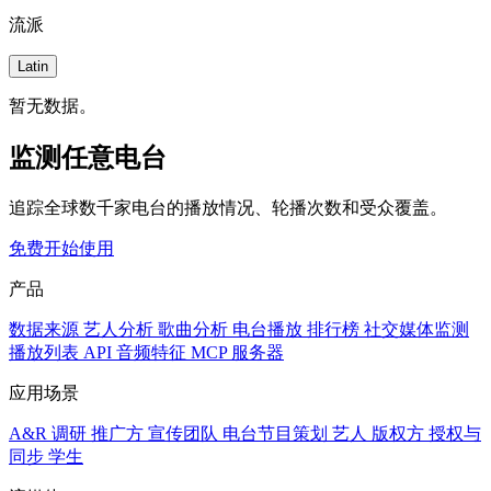
流派
Latin
暂无数据。
监测任意电台
追踪全球数千家电台的播放情况、轮播次数和受众覆盖。
免费开始使用
产品
数据来源
艺人分析
歌曲分析
电台播放
排行榜
社交媒体监测
播放列表
API
音频特征
MCP 服务器
应用场景
A&R 调研
推广方
宣传团队
电台节目策划
艺人
版权方
授权与
同步
学生