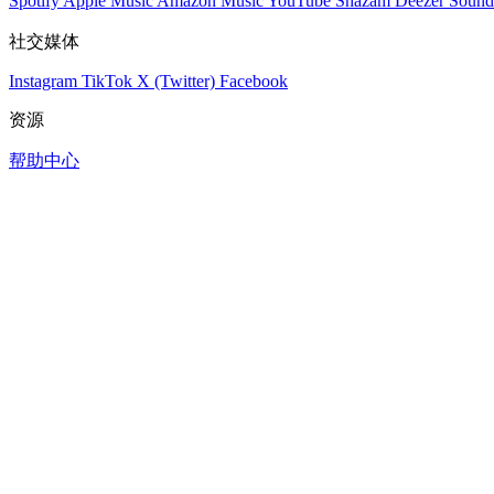
Spotify
Apple Music
Amazon Music
YouTube
Shazam
Deezer
Sound
社交媒体
Instagram
TikTok
X (Twitter)
Facebook
资源
帮助中心