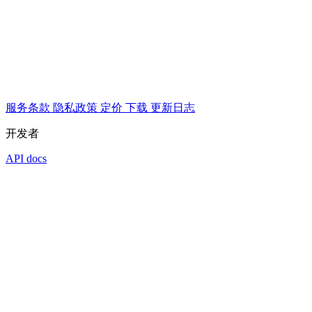
服务条款
隐私政策
定价
下载
更新日志
开发者
API docs