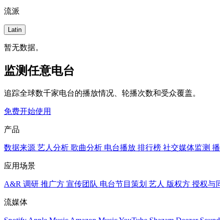
流派
Latin
暂无数据。
监测任意电台
追踪全球数千家电台的播放情况、轮播次数和受众覆盖。
免费开始使用
产品
数据来源
艺人分析
歌曲分析
电台播放
排行榜
社交媒体监测
播
应用场景
A&R 调研
推广方
宣传团队
电台节目策划
艺人
版权方
授权与
流媒体