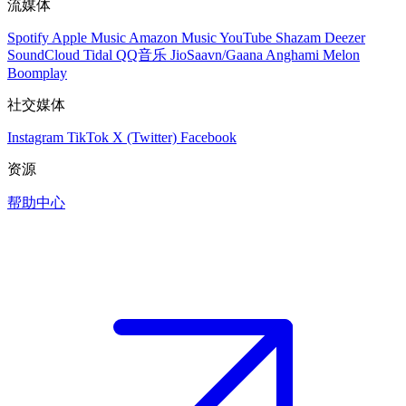
流媒体
Spotify
Apple Music
Amazon Music
YouTube
Shazam
Deezer
SoundCloud
Tidal
QQ音乐
JioSaavn/Gaana
Anghami
Melon
Boomplay
社交媒体
Instagram
TikTok
X (Twitter)
Facebook
资源
帮助中心