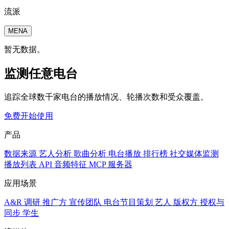
流派
MENA
暂无数据。
监测任意电台
追踪全球数千家电台的播放情况、轮播次数和受众覆盖。
免费开始使用
产品
数据来源
艺人分析
歌曲分析
电台播放
排行榜
社交媒体监测
播放列表
API
音频特征
MCP 服务器
应用场景
A&R 调研
推广方
宣传团队
电台节目策划
艺人
版权方
授权与
同步
学生