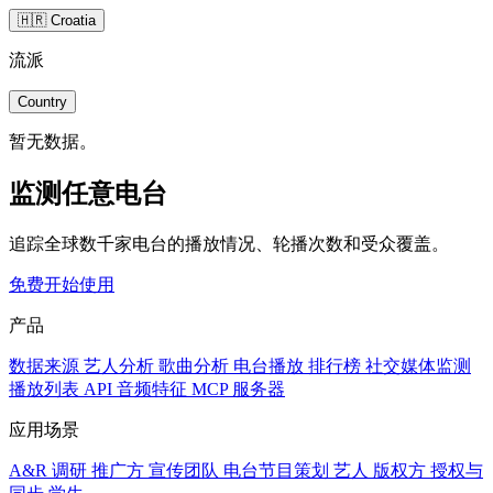
🇭🇷 Croatia
流派
Country
暂无数据。
监测任意电台
追踪全球数千家电台的播放情况、轮播次数和受众覆盖。
免费开始使用
产品
数据来源
艺人分析
歌曲分析
电台播放
排行榜
社交媒体监测
播放列表
API
音频特征
MCP 服务器
应用场景
A&R 调研
推广方
宣传团队
电台节目策划
艺人
版权方
授权与