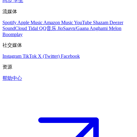
同步
学生
流媒体
Spotify
Apple Music
Amazon Music
YouTube
Shazam
Deezer
SoundCloud
Tidal
QQ音乐
JioSaavn/Gaana
Anghami
Melon
Boomplay
社交媒体
Instagram
TikTok
X (Twitter)
Facebook
资源
帮助中心