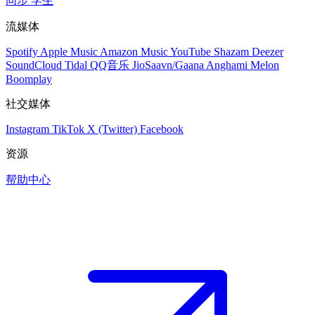
同步
学生
流媒体
Spotify
Apple Music
Amazon Music
YouTube
Shazam
Deezer
SoundCloud
Tidal
QQ音乐
JioSaavn/Gaana
Anghami
Melon
Boomplay
社交媒体
Instagram
TikTok
X (Twitter)
Facebook
资源
帮助中心