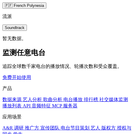
🇵🇫 French Polynesia
流派
Soundtrack
暂无数据。
监测任意电台
追踪全球数千家电台的播放情况、轮播次数和受众覆盖。
免费开始使用
产品
数据来源
艺人分析
歌曲分析
电台播放
排行榜
社交媒体监测
播放列表
API
音频特征
MCP 服务器
应用场景
A&R 调研
推广方
宣传团队
电台节目策划
艺人
版权方
授权与