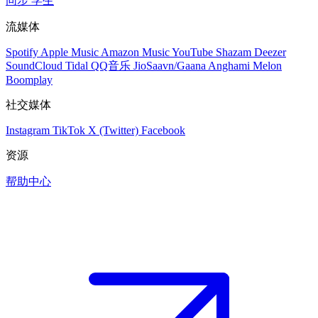
同步
学生
流媒体
Spotify
Apple Music
Amazon Music
YouTube
Shazam
Deezer
SoundCloud
Tidal
QQ音乐
JioSaavn/Gaana
Anghami
Melon
Boomplay
社交媒体
Instagram
TikTok
X (Twitter)
Facebook
资源
帮助中心