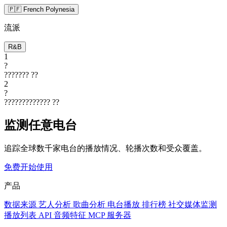
🇵🇫 French Polynesia
流派
R&B
1
?
???????
??
2
?
?????????????
??
监测任意电台
追踪全球数千家电台的播放情况、轮播次数和受众覆盖。
免费开始使用
产品
数据来源
艺人分析
歌曲分析
电台播放
排行榜
社交媒体监测
播放列表
API
音频特征
MCP 服务器