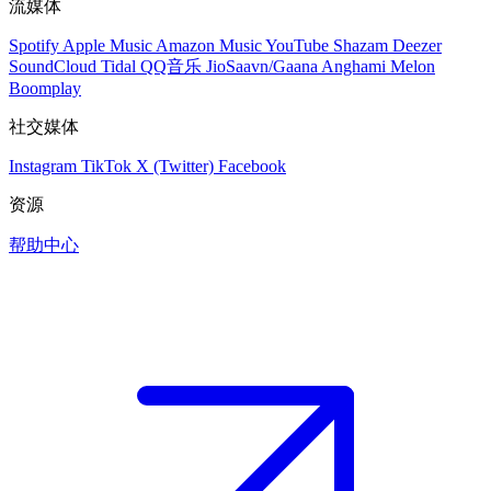
流媒体
Spotify
Apple Music
Amazon Music
YouTube
Shazam
Deezer
SoundCloud
Tidal
QQ音乐
JioSaavn/Gaana
Anghami
Melon
Boomplay
社交媒体
Instagram
TikTok
X (Twitter)
Facebook
资源
帮助中心