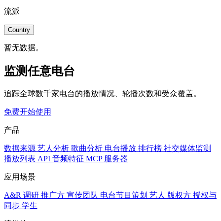
流派
Country
暂无数据。
监测任意电台
追踪全球数千家电台的播放情况、轮播次数和受众覆盖。
免费开始使用
产品
数据来源
艺人分析
歌曲分析
电台播放
排行榜
社交媒体监测
播放列表
API
音频特征
MCP 服务器
应用场景
A&R 调研
推广方
宣传团队
电台节目策划
艺人
版权方
授权与
同步
学生