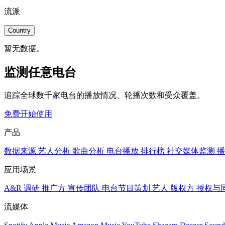
流派
Country
暂无数据。
监测任意电台
追踪全球数千家电台的播放情况、轮播次数和受众覆盖。
免费开始使用
产品
数据来源
艺人分析
歌曲分析
电台播放
排行榜
社交媒体监测
播
应用场景
A&R 调研
推广方
宣传团队
电台节目策划
艺人
版权方
授权与
流媒体