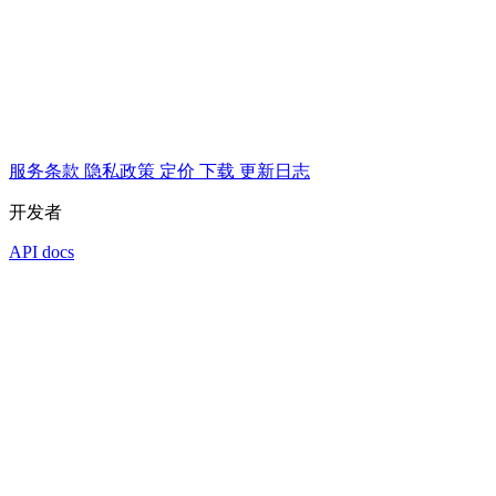
服务条款
隐私政策
定价
下载
更新日志
开发者
API docs