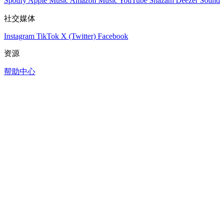
Spotify
Apple Music
Amazon Music
YouTube
Shazam
Deezer
Sound
社交媒体
Instagram
TikTok
X (Twitter)
Facebook
资源
帮助中心