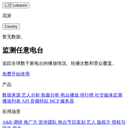
🇱🇧 Lebanon
流派
Country
暂无数据。
监测任意电台
追踪全球数千家电台的播放情况、轮播次数和受众覆盖。
免费开始使用
产品
数据来源
艺人分析
歌曲分析
电台播放
排行榜
社交媒体监测
播放列表
API
音频特征
MCP 服务器
应用场景
A&R 调研
推广方
宣传团队
电台节目策划
艺人
版权方
授权与