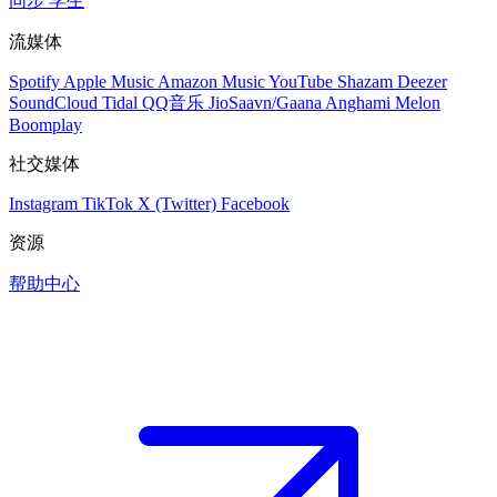
同步
学生
流媒体
Spotify
Apple Music
Amazon Music
YouTube
Shazam
Deezer
SoundCloud
Tidal
QQ音乐
JioSaavn/Gaana
Anghami
Melon
Boomplay
社交媒体
Instagram
TikTok
X (Twitter)
Facebook
资源
帮助中心