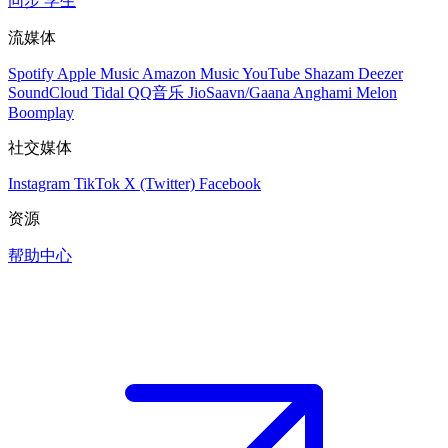
同步
学生
流媒体
Spotify
Apple Music
Amazon Music
YouTube
Shazam
Deezer
SoundCloud
Tidal
QQ音乐
JioSaavn/Gaana
Anghami
Melon
Boomplay
社交媒体
Instagram
TikTok
X (Twitter)
Facebook
资源
帮助中心