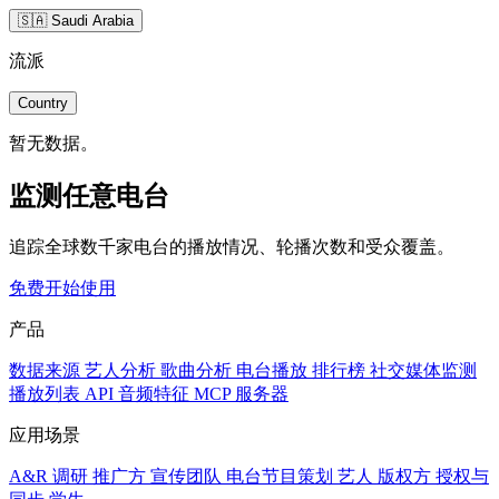
🇸🇦 Saudi Arabia
流派
Country
暂无数据。
监测任意电台
追踪全球数千家电台的播放情况、轮播次数和受众覆盖。
免费开始使用
产品
数据来源
艺人分析
歌曲分析
电台播放
排行榜
社交媒体监测
播放列表
API
音频特征
MCP 服务器
应用场景
A&R 调研
推广方
宣传团队
电台节目策划
艺人
版权方
授权与