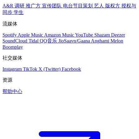
A&R 调研
推广方
宣传团队
电台节目策划
艺人
版权方
授权与
同步
学生
流媒体
Spotify
Apple Music
Amazon Music
YouTube
Shazam
Deezer
SoundCloud
Tidal
QQ音乐
JioSaavn/Gaana
Anghami
Melon
Boomplay
社交媒体
Instagram
TikTok
X (Twitter)
Facebook
资源
帮助中心