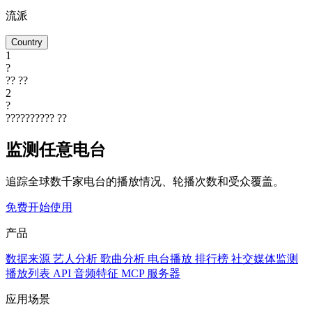
流派
Country
1
?
??
??
2
?
??????????
??
监测任意电台
追踪全球数千家电台的播放情况、轮播次数和受众覆盖。
免费开始使用
产品
数据来源
艺人分析
歌曲分析
电台播放
排行榜
社交媒体监测
播放列表
API
音频特征
MCP 服务器
应用场景