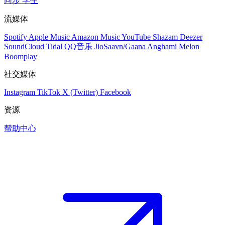
同步
学生
流媒体
Spotify
Apple Music
Amazon Music
YouTube
Shazam
Deezer
SoundCloud
Tidal
QQ音乐
JioSaavn/Gaana
Anghami
Melon
Boomplay
社交媒体
Instagram
TikTok
X (Twitter)
Facebook
资源
帮助中心