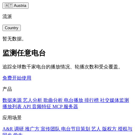
🇦🇹 Austria
流派
Country
暂无数据。
监测任意电台
追踪全球数千家电台的播放情况、轮播次数和受众覆盖。
免费开始使用
产品
数据来源
艺人分析
歌曲分析
电台播放
排行榜
社交媒体监测
播放列表
API
音频特征
MCP 服务器
应用场景
A&R 调研
推广方
宣传团队
电台节目策划
艺人
版权方
授权与