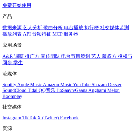
免费开始使用
产品
数据来源
艺人分析
歌曲分析
电台播放
排行榜
社交媒体监测
播放列表
API
音频特征
MCP 服务器
应用场景
A&R 调研
推广方
宣传团队
电台节目策划
艺人
版权方
授权与
同步
学生
流媒体
Spotify
Apple Music
Amazon Music
YouTube
Shazam
Deezer
SoundCloud
Tidal
QQ音乐
JioSaavn/Gaana
Anghami
Melon
Boomplay
社交媒体
Instagram
TikTok
X (Twitter)
Facebook
资源