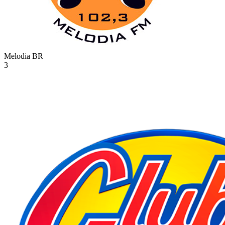
Melodia
BR
3