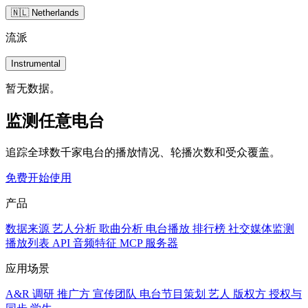
🇳🇱 Netherlands
流派
Instrumental
暂无数据。
监测任意电台
追踪全球数千家电台的播放情况、轮播次数和受众覆盖。
免费开始使用
产品
数据来源
艺人分析
歌曲分析
电台播放
排行榜
社交媒体监测
播放列表
API
音频特征
MCP 服务器
应用场景
A&R 调研
推广方
宣传团队
电台节目策划
艺人
版权方
授权与