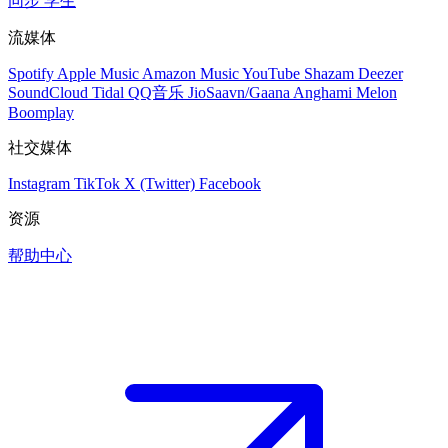
同步
学生
流媒体
Spotify
Apple Music
Amazon Music
YouTube
Shazam
Deezer
SoundCloud
Tidal
QQ音乐
JioSaavn/Gaana
Anghami
Melon
Boomplay
社交媒体
Instagram
TikTok
X (Twitter)
Facebook
资源
帮助中心