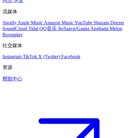
同步
学生
流媒体
Spotify
Apple Music
Amazon Music
YouTube
Shazam
Deezer
SoundCloud
Tidal
QQ音乐
JioSaavn/Gaana
Anghami
Melon
Boomplay
社交媒体
Instagram
TikTok
X (Twitter)
Facebook
资源
帮助中心