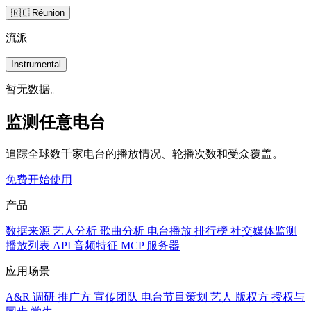
🇷🇪 Réunion
流派
Instrumental
暂无数据。
监测任意电台
追踪全球数千家电台的播放情况、轮播次数和受众覆盖。
免费开始使用
产品
数据来源
艺人分析
歌曲分析
电台播放
排行榜
社交媒体监测
播放列表
API
音频特征
MCP 服务器
应用场景
A&R 调研
推广方
宣传团队
电台节目策划
艺人
版权方
授权与