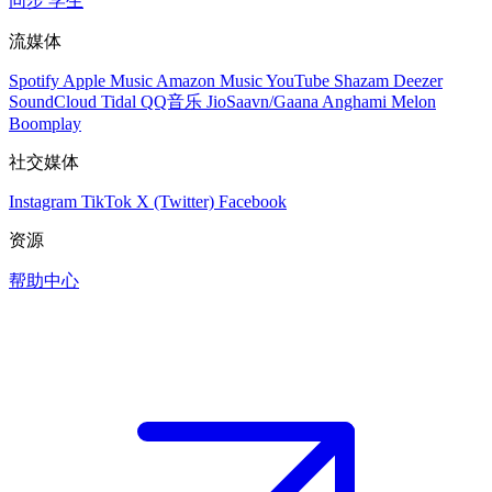
同步
学生
流媒体
Spotify
Apple Music
Amazon Music
YouTube
Shazam
Deezer
SoundCloud
Tidal
QQ音乐
JioSaavn/Gaana
Anghami
Melon
Boomplay
社交媒体
Instagram
TikTok
X (Twitter)
Facebook
资源
帮助中心