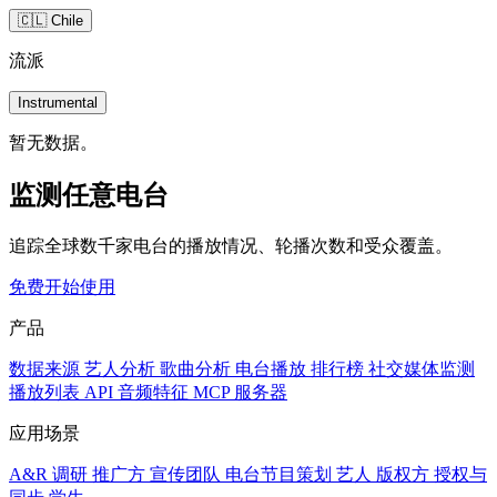
🇨🇱 Chile
流派
Instrumental
暂无数据。
监测任意电台
追踪全球数千家电台的播放情况、轮播次数和受众覆盖。
免费开始使用
产品
数据来源
艺人分析
歌曲分析
电台播放
排行榜
社交媒体监测
播放列表
API
音频特征
MCP 服务器
应用场景
A&R 调研
推广方
宣传团队
电台节目策划
艺人
版权方
授权与