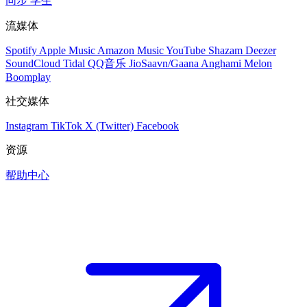
同步
学生
流媒体
Spotify
Apple Music
Amazon Music
YouTube
Shazam
Deezer
SoundCloud
Tidal
QQ音乐
JioSaavn/Gaana
Anghami
Melon
Boomplay
社交媒体
Instagram
TikTok
X (Twitter)
Facebook
资源
帮助中心