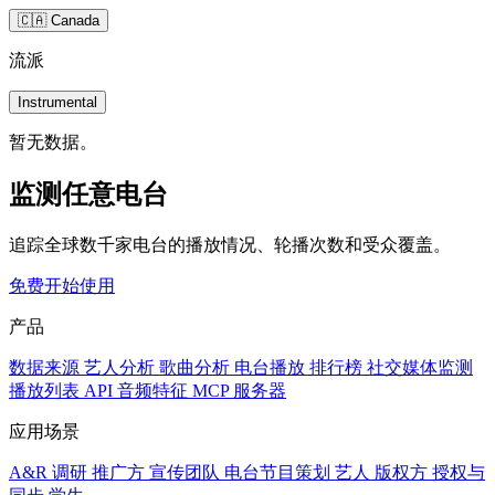
🇨🇦 Canada
流派
Instrumental
暂无数据。
监测任意电台
追踪全球数千家电台的播放情况、轮播次数和受众覆盖。
免费开始使用
产品
数据来源
艺人分析
歌曲分析
电台播放
排行榜
社交媒体监测
播放列表
API
音频特征
MCP 服务器
应用场景
A&R 调研
推广方
宣传团队
电台节目策划
艺人
版权方
授权与