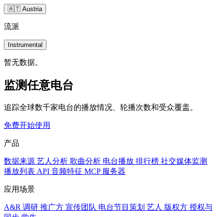
🇦🇹 Austria
流派
Instrumental
暂无数据。
监测任意电台
追踪全球数千家电台的播放情况、轮播次数和受众覆盖。
免费开始使用
产品
数据来源
艺人分析
歌曲分析
电台播放
排行榜
社交媒体监测
播放列表
API
音频特征
MCP 服务器
应用场景
A&R 调研
推广方
宣传团队
电台节目策划
艺人
版权方
授权与