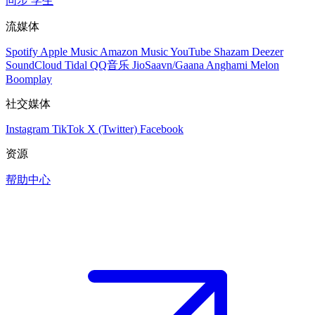
同步
学生
流媒体
Spotify
Apple Music
Amazon Music
YouTube
Shazam
Deezer
SoundCloud
Tidal
QQ音乐
JioSaavn/Gaana
Anghami
Melon
Boomplay
社交媒体
Instagram
TikTok
X (Twitter)
Facebook
资源
帮助中心