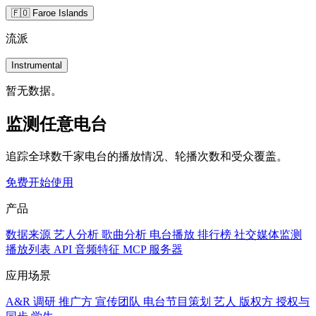
🇫🇴 Faroe Islands
流派
Instrumental
暂无数据。
监测任意电台
追踪全球数千家电台的播放情况、轮播次数和受众覆盖。
免费开始使用
产品
数据来源
艺人分析
歌曲分析
电台播放
排行榜
社交媒体监测
播放列表
API
音频特征
MCP 服务器
应用场景
A&R 调研
推广方
宣传团队
电台节目策划
艺人
版权方
授权与