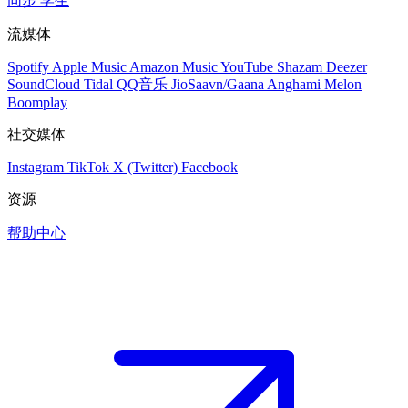
同步
学生
流媒体
Spotify
Apple Music
Amazon Music
YouTube
Shazam
Deezer
SoundCloud
Tidal
QQ音乐
JioSaavn/Gaana
Anghami
Melon
Boomplay
社交媒体
Instagram
TikTok
X (Twitter)
Facebook
资源
帮助中心