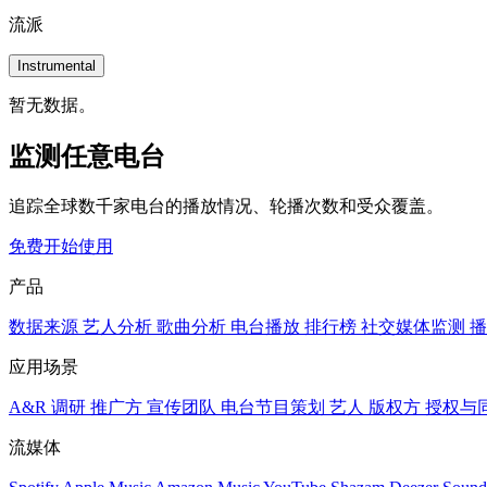
流派
Instrumental
暂无数据。
监测任意电台
追踪全球数千家电台的播放情况、轮播次数和受众覆盖。
免费开始使用
产品
数据来源
艺人分析
歌曲分析
电台播放
排行榜
社交媒体监测
播
应用场景
A&R 调研
推广方
宣传团队
电台节目策划
艺人
版权方
授权与
流媒体