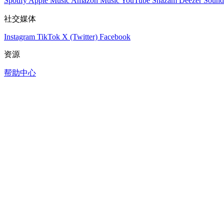
Spotify
Apple Music
Amazon Music
YouTube
Shazam
Deezer
Sound
社交媒体
Instagram
TikTok
X (Twitter)
Facebook
资源
帮助中心