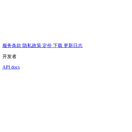
服务条款
隐私政策
定价
下载
更新日志
开发者
API docs