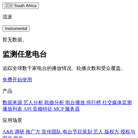
🇿🇦 South Africa
流派
Instrumental
暂无数据。
监测任意电台
追踪全球数千家电台的播放情况、轮播次数和受众覆盖。
免费开始使用
产品
数据来源
艺人分析
歌曲分析
电台播放
排行榜
社交媒体监测
播放列表
API
音频特征
MCP 服务器
应用场景
A&R 调研
推广方
宣传团队
电台节目策划
艺人
版权方
授权与