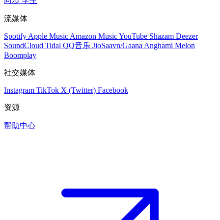
同步
学生
流媒体
Spotify
Apple Music
Amazon Music
YouTube
Shazam
Deezer
SoundCloud
Tidal
QQ音乐
JioSaavn/Gaana
Anghami
Melon
Boomplay
社交媒体
Instagram
TikTok
X (Twitter)
Facebook
资源
帮助中心