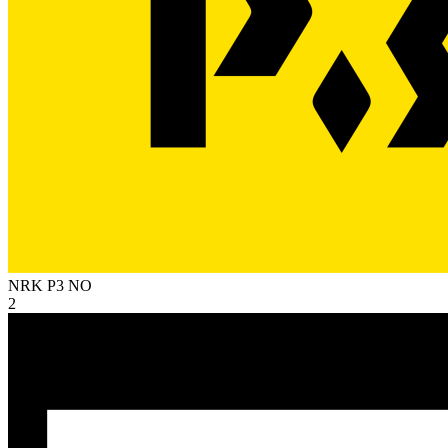
NRK P3
NO
2