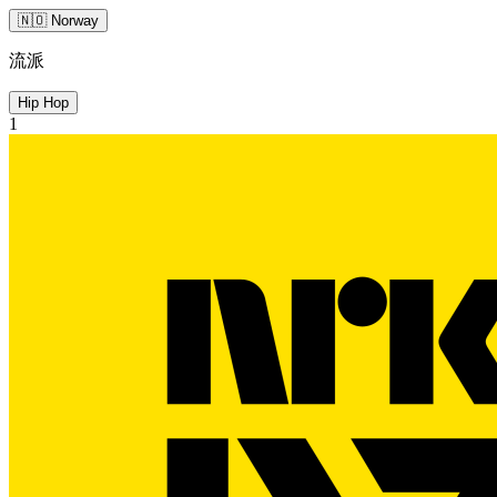
🇳🇴 Norway
流派
Hip Hop
1