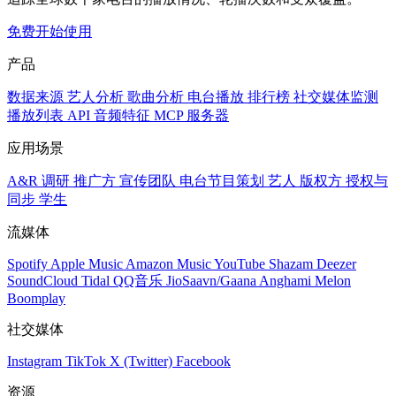
免费开始使用
产品
数据来源
艺人分析
歌曲分析
电台播放
排行榜
社交媒体监测
播放列表
API
音频特征
MCP 服务器
应用场景
A&R 调研
推广方
宣传团队
电台节目策划
艺人
版权方
授权与
同步
学生
流媒体
Spotify
Apple Music
Amazon Music
YouTube
Shazam
Deezer
SoundCloud
Tidal
QQ音乐
JioSaavn/Gaana
Anghami
Melon
Boomplay
社交媒体
Instagram
TikTok
X (Twitter)
Facebook
资源