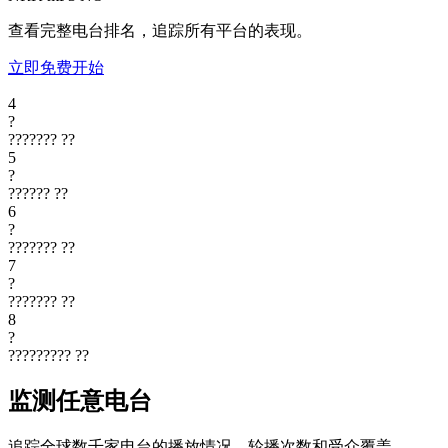
查看完整电台排名，追踪所有平台的表现。
立即免费开始
4
?
???????
??
5
?
??????
??
6
?
???????
??
7
?
???????
??
8
?
?????????
??
监测任意电台
追踪全球数千家电台的播放情况、轮播次数和受众覆盖。