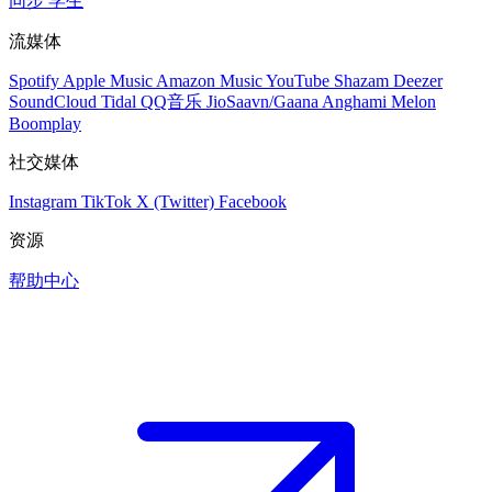
同步
学生
流媒体
Spotify
Apple Music
Amazon Music
YouTube
Shazam
Deezer
SoundCloud
Tidal
QQ音乐
JioSaavn/Gaana
Anghami
Melon
Boomplay
社交媒体
Instagram
TikTok
X (Twitter)
Facebook
资源
帮助中心