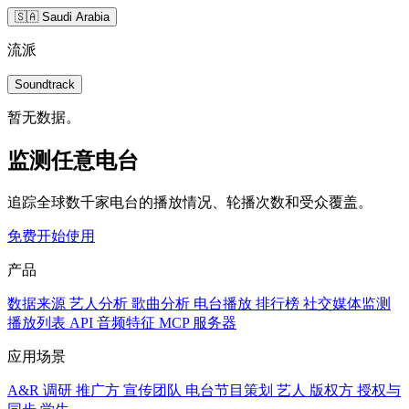
🇸🇦 Saudi Arabia
流派
Soundtrack
暂无数据。
监测任意电台
追踪全球数千家电台的播放情况、轮播次数和受众覆盖。
免费开始使用
产品
数据来源
艺人分析
歌曲分析
电台播放
排行榜
社交媒体监测
播放列表
API
音频特征
MCP 服务器
应用场景
A&R 调研
推广方
宣传团队
电台节目策划
艺人
版权方
授权与