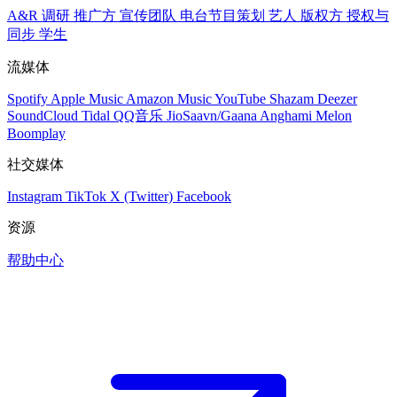
A&R 调研
推广方
宣传团队
电台节目策划
艺人
版权方
授权与
同步
学生
流媒体
Spotify
Apple Music
Amazon Music
YouTube
Shazam
Deezer
SoundCloud
Tidal
QQ音乐
JioSaavn/Gaana
Anghami
Melon
Boomplay
社交媒体
Instagram
TikTok
X (Twitter)
Facebook
资源
帮助中心