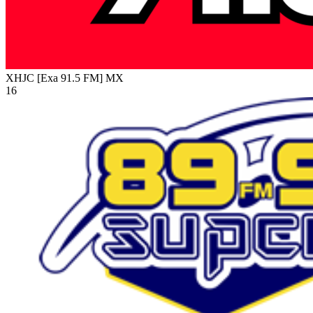
XHJC [Exa 91.5 FM]
MX
16