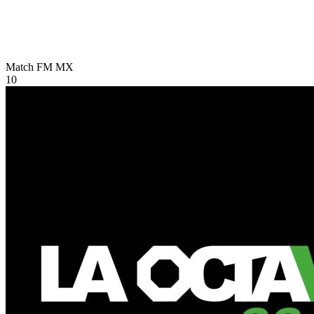
Match FM
MX
10