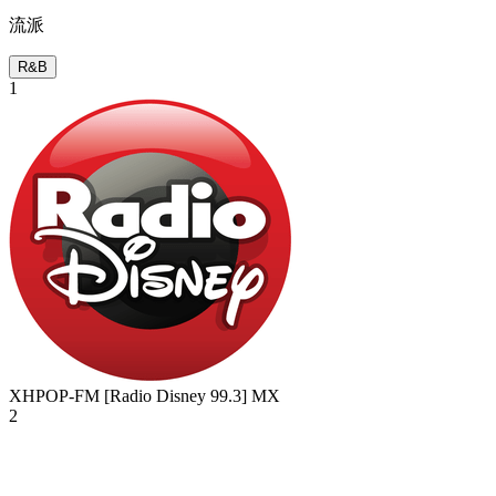
流派
R&B
1
XHPOP-FM [Radio Disney 99.3]
MX
2