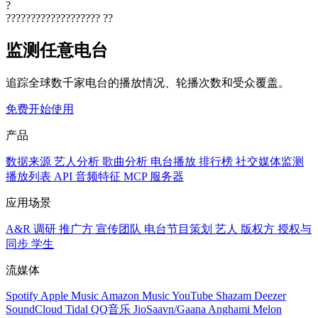
?
???????????????????
??
监测任意电台
追踪全球数千家电台的播放情况、轮播次数和受众覆盖。
免费开始使用
产品
数据来源
艺人分析
歌曲分析
电台播放
排行榜
社交媒体监测
播放列表
API
音频特征
MCP 服务器
应用场景
A&R 调研
推广方
宣传团队
电台节目策划
艺人
版权方
授权与
同步
学生
流媒体
Spotify
Apple Music
Amazon Music
YouTube
Shazam
Deezer
SoundCloud
Tidal
QQ音乐
JioSaavn/Gaana
Anghami
Melon