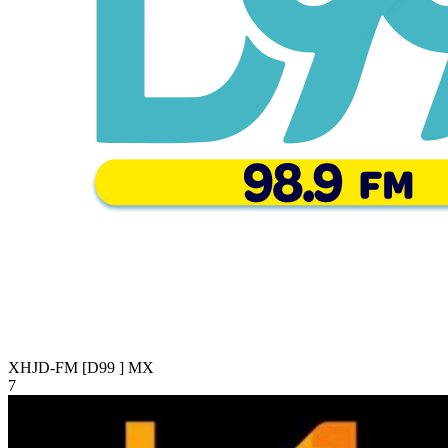
XHJD-FM [D99 ]
MX
7