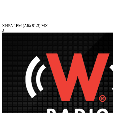
XHFAJ-FM [Alfa 91.3]
MX
3