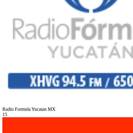
Radio Formula Yucatan
MX
15