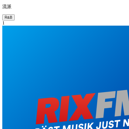
流派
R&B
1