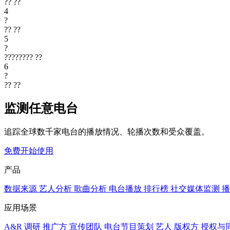
??
??
4
?
??
??
5
?
????????
??
6
?
??
??
监测任意电台
追踪全球数千家电台的播放情况、轮播次数和受众覆盖。
免费开始使用
产品
数据来源
艺人分析
歌曲分析
电台播放
排行榜
社交媒体监测
播
应用场景
A&R 调研
推广方
宣传团队
电台节目策划
艺人
版权方
授权与