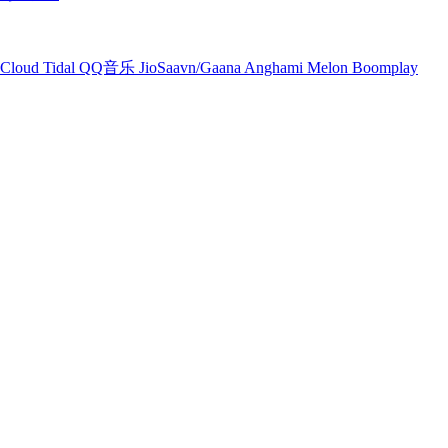
Cloud
Tidal
QQ音乐
JioSaavn/Gaana
Anghami
Melon
Boomplay