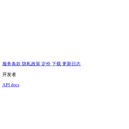
服务条款
隐私政策
定价
下载
更新日志
开发者
API docs