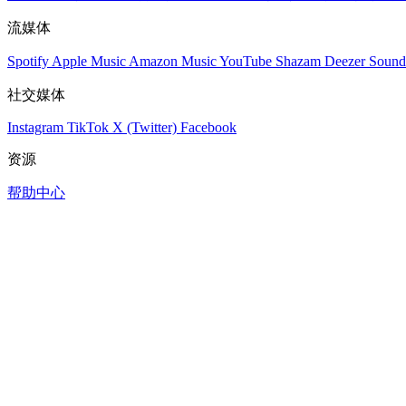
流媒体
Spotify
Apple Music
Amazon Music
YouTube
Shazam
Deezer
Sound
社交媒体
Instagram
TikTok
X (Twitter)
Facebook
资源
帮助中心