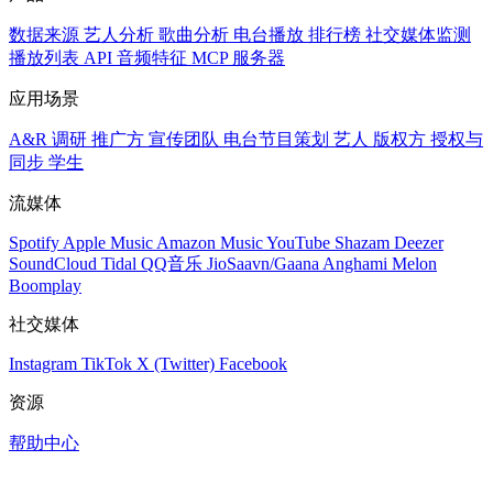
数据来源
艺人分析
歌曲分析
电台播放
排行榜
社交媒体监测
播放列表
API
音频特征
MCP 服务器
应用场景
A&R 调研
推广方
宣传团队
电台节目策划
艺人
版权方
授权与
同步
学生
流媒体
Spotify
Apple Music
Amazon Music
YouTube
Shazam
Deezer
SoundCloud
Tidal
QQ音乐
JioSaavn/Gaana
Anghami
Melon
Boomplay
社交媒体
Instagram
TikTok
X (Twitter)
Facebook
资源
帮助中心