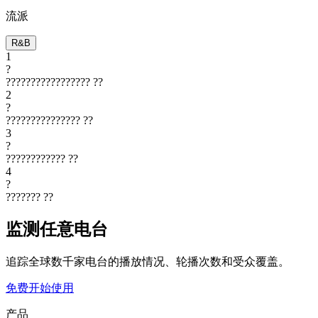
流派
R&B
1
?
?????????????????
??
2
?
???????????????
??
3
?
????????????
??
4
?
???????
??
监测任意电台
追踪全球数千家电台的播放情况、轮播次数和受众覆盖。
免费开始使用
产品