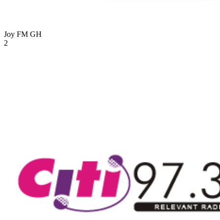
Joy FM
GH
2