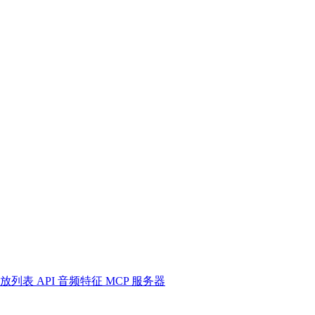
放列表
API
音频特征
MCP 服务器