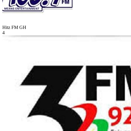
Hitz FM
GH
4