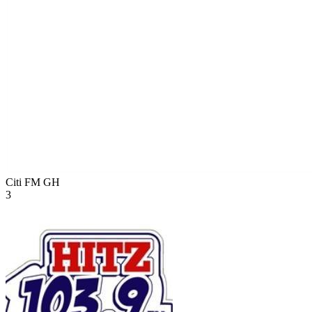
Citi FM
GH
3