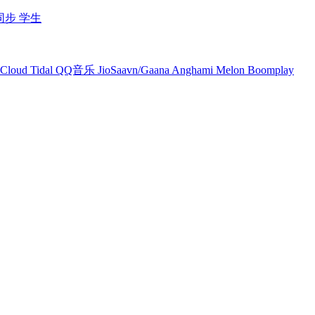
同步
学生
Cloud
Tidal
QQ音乐
JioSaavn/Gaana
Anghami
Melon
Boomplay