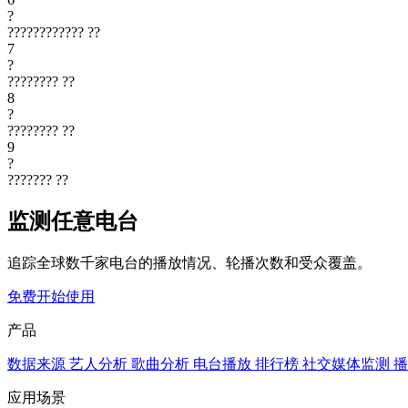
?
????????????
??
7
?
????????
??
8
?
????????
??
9
?
???????
??
监测任意电台
追踪全球数千家电台的播放情况、轮播次数和受众覆盖。
免费开始使用
产品
数据来源
艺人分析
歌曲分析
电台播放
排行榜
社交媒体监测
播
应用场景