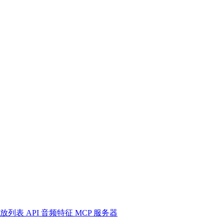
放列表
API
音频特征
MCP 服务器