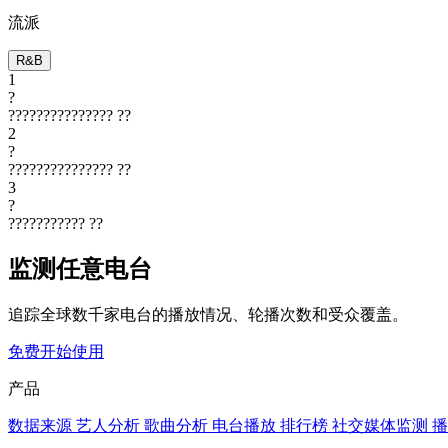
流派
R&B
1
?
???????????????
??
2
?
???????????????
??
3
?
???????????
??
监测任意电台
追踪全球数千家电台的播放情况、轮播次数和受众覆盖。
免费开始使用
产品
数据来源
艺人分析
歌曲分析
电台播放
排行榜
社交媒体监测
播