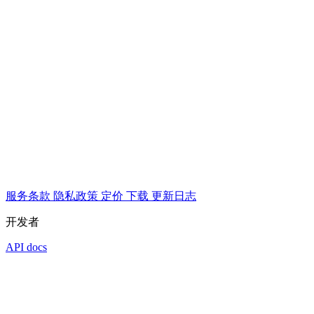
服务条款
隐私政策
定价
下载
更新日志
开发者
API docs