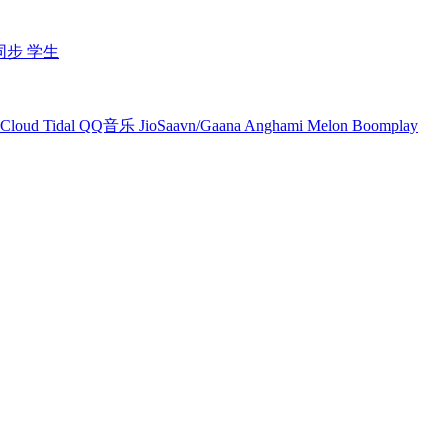
同步
学生
Cloud
Tidal
QQ音乐
JioSaavn/Gaana
Anghami
Melon
Boomplay