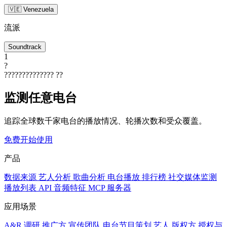
🇻🇪 Venezuela
流派
Soundtrack
1
?
??????????????
??
监测任意电台
追踪全球数千家电台的播放情况、轮播次数和受众覆盖。
免费开始使用
产品
数据来源
艺人分析
歌曲分析
电台播放
排行榜
社交媒体监测
播放列表
API
音频特征
MCP 服务器
应用场景
A&R 调研
推广方
宣传团队
电台节目策划
艺人
版权方
授权与