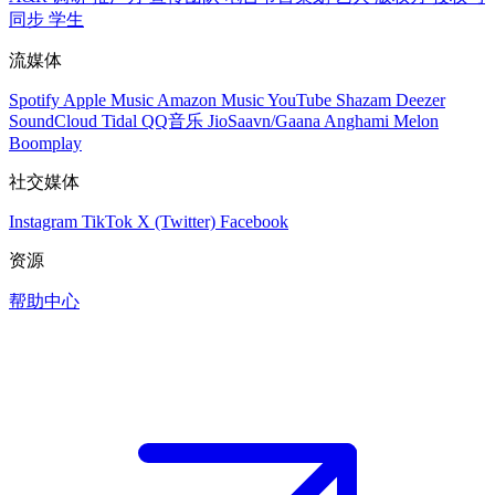
同步
学生
流媒体
Spotify
Apple Music
Amazon Music
YouTube
Shazam
Deezer
SoundCloud
Tidal
QQ音乐
JioSaavn/Gaana
Anghami
Melon
Boomplay
社交媒体
Instagram
TikTok
X (Twitter)
Facebook
资源
帮助中心