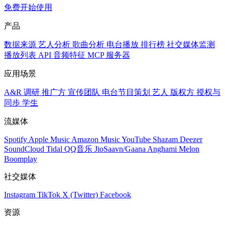
免费开始使用
产品
数据来源
艺人分析
歌曲分析
电台播放
排行榜
社交媒体监测
播放列表
API
音频特征
MCP 服务器
应用场景
A&R 调研
推广方
宣传团队
电台节目策划
艺人
版权方
授权与
同步
学生
流媒体
Spotify
Apple Music
Amazon Music
YouTube
Shazam
Deezer
SoundCloud
Tidal
QQ音乐
JioSaavn/Gaana
Anghami
Melon
Boomplay
社交媒体
Instagram
TikTok
X (Twitter)
Facebook
资源