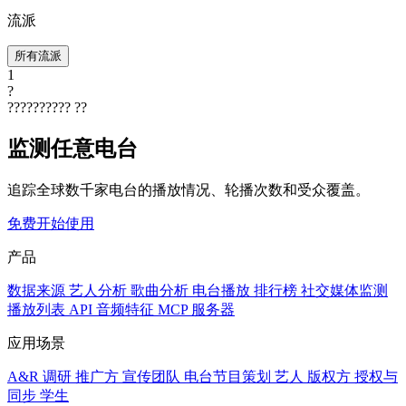
流派
所有流派
1
?
??????????
??
监测任意电台
追踪全球数千家电台的播放情况、轮播次数和受众覆盖。
免费开始使用
产品
数据来源
艺人分析
歌曲分析
电台播放
排行榜
社交媒体监测
播放列表
API
音频特征
MCP 服务器
应用场景
A&R 调研
推广方
宣传团队
电台节目策划
艺人
版权方
授权与
同步
学生