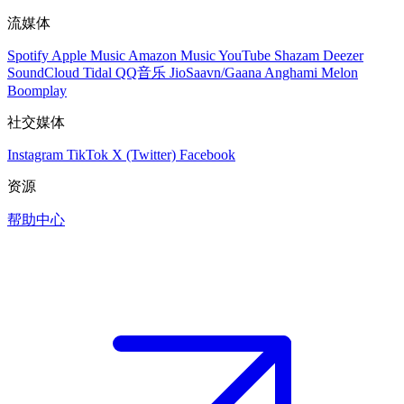
流媒体
Spotify
Apple Music
Amazon Music
YouTube
Shazam
Deezer
SoundCloud
Tidal
QQ音乐
JioSaavn/Gaana
Anghami
Melon
Boomplay
社交媒体
Instagram
TikTok
X (Twitter)
Facebook
资源
帮助中心