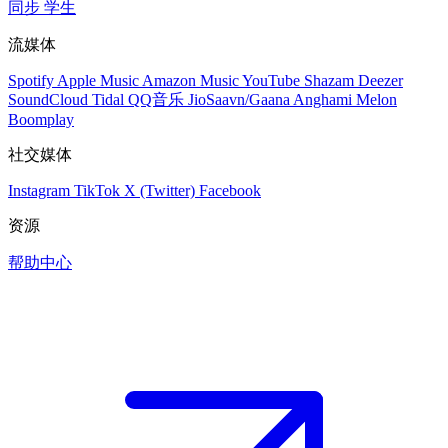
同步
学生
流媒体
Spotify
Apple Music
Amazon Music
YouTube
Shazam
Deezer
SoundCloud
Tidal
QQ音乐
JioSaavn/Gaana
Anghami
Melon
Boomplay
社交媒体
Instagram
TikTok
X (Twitter)
Facebook
资源
帮助中心