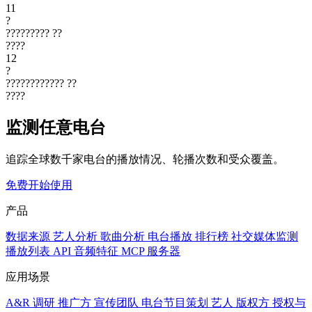
11
?
?????????
??
????
12
?
????????????
??
????
监测任意电台
追踪全球数千家电台的播放情况、轮播次数和受众覆盖。
免费开始使用
产品
数据来源
艺人分析
歌曲分析
电台播放
排行榜
社交媒体监测
播放列表
API
音频特征
MCP 服务器
应用场景
A&R 调研
推广方
宣传团队
电台节目策划
艺人
版权方
授权与