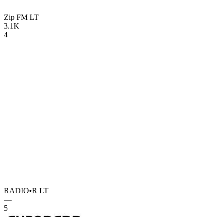
Zip FM
LT
3.1K
4
RADIO•R
LT
—
5