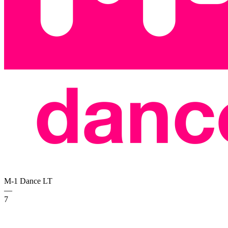
M-1 Dance
LT
—
7