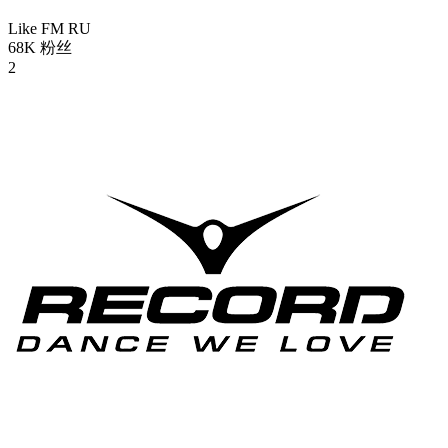
Like FM
RU
68K
粉丝
2