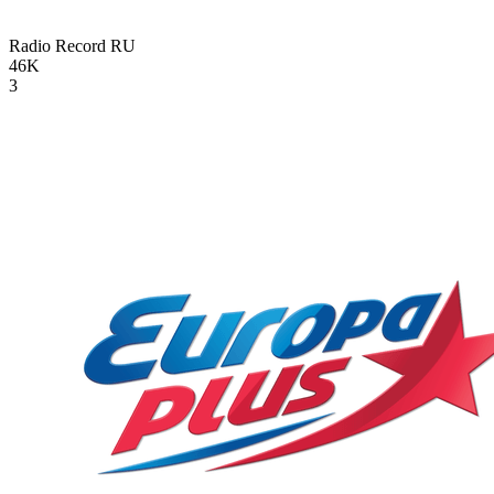
Radio Record
RU
46K
3