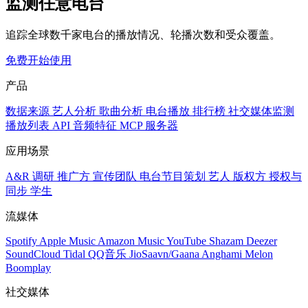
监测任意电台
追踪全球数千家电台的播放情况、轮播次数和受众覆盖。
免费开始使用
产品
数据来源
艺人分析
歌曲分析
电台播放
排行榜
社交媒体监测
播放列表
API
音频特征
MCP 服务器
应用场景
A&R 调研
推广方
宣传团队
电台节目策划
艺人
版权方
授权与
同步
学生
流媒体
Spotify
Apple Music
Amazon Music
YouTube
Shazam
Deezer
SoundCloud
Tidal
QQ音乐
JioSaavn/Gaana
Anghami
Melon
Boomplay
社交媒体